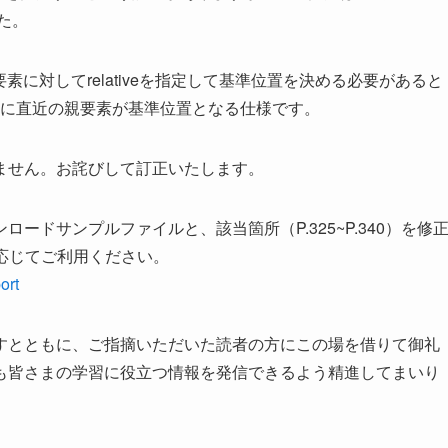
した。
、親要素に対してrelativeを指定して基準位置を決める必要があると
動的に直近の親要素が基準位置となる仕様です。
ません。お詫びして訂正いたします。
ードサンプルファイルと、該当箇所（P.325~P.340）を修
応じてご利用ください。
ort
すとともに、ご指摘いただいた読者の方にこの場を借りて御礼
も皆さまの学習に役立つ情報を発信できるよう精進してまいり